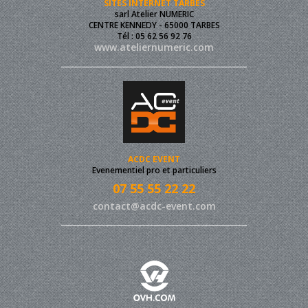
SITES INTERNET TARBES
sarl Atelier NUMERIC
CENTRE KENNEDY - 65000 TARBES
Tél : 05 62 56 92 76
www.ateliernumeric.com
ACDC EVENT
Evenementiel pro et particuliers
07 55 55 22 22
contact@acdc-event.com